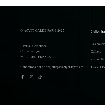
© AVANT-GARDE PARIS 2025
Collectio
Des boucles
Asteria International
61 rue de Lyon,
Colliers
75012 Paris, FRANCE
Pendentifs
Connectons-nous : bonjour@avantgardeparis.fr
Joncs et Br