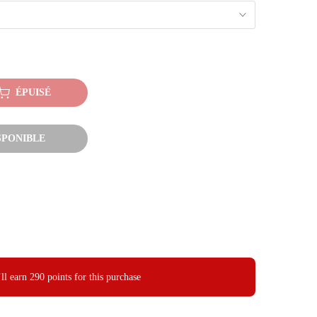
ÉPUISÉ
SPONIBLE
ll earn
290 points
for this purchase