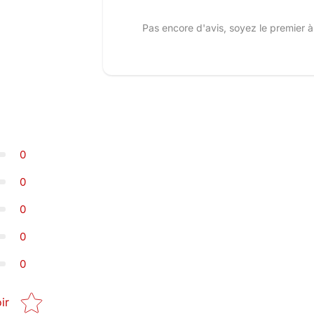
Pas encore d'avis, soyez le premier à
0
0
0
0
0
Star rating
ir