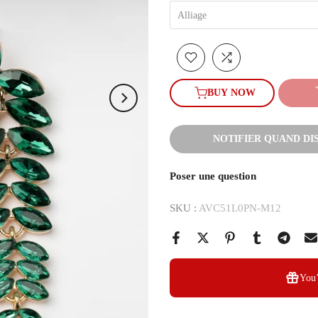
Alliage
BUY NOW
NOTIFIER QUAND DI
Poser une question
SKU :
AVC51L0PN-M12
You’