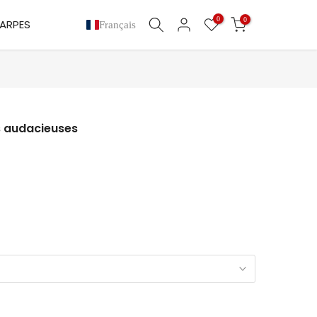
0
0
ARPES
Français
es audacieuses