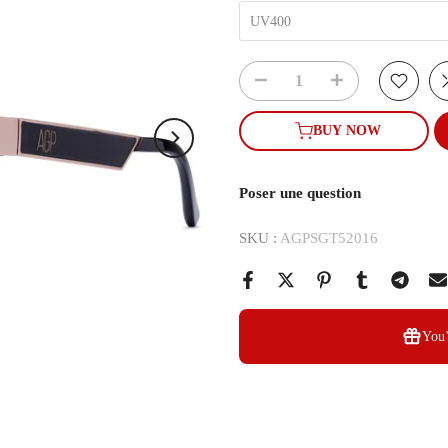
UV400
BUY NOW
Poser une question
SKU :
AGPSGT52016
You’