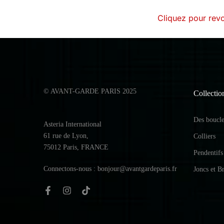
Cliquez pour revo
© AVANT-GARDE PARIS 2025
Collectio
Des boucles
Asteria International
61 rue de Lyon,
Colliers
75012 Paris, FRANCE
Pendentifs
Connectons-nous : bonjour@avantgardeparis.fr
Joncs et Br