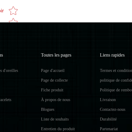
Star rating
ir
ns
Toutes les pages
Liens rapides
 d'oreilles
Page d'accueil
Termes et conditio
Page de collecte
politique de confide
Fiche produit
Politique de remb
acelets
À propos de nous
Livraison
Blogues
Contactez-nous
Liste de souhaits
Durabilité
Entretien du produit
Partenariat