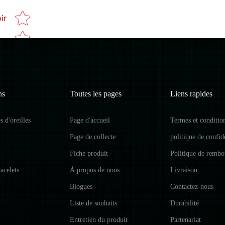
Star rating
ir
ns
Toutes les pages
Liens rapides
 d'oreilles
Page d'accueil
Termes et conditio
Page de collecte
politique de confide
Fiche produit
Politique de remb
acelets
À propos de nous
Livraison
Blogues
Contactez-nous
Liste de souhaits
Durabilité
Entretien du produit
Partenariat