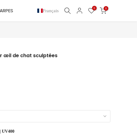
0
0
ARPES
Français
r œil de chat sculptées
| UV400