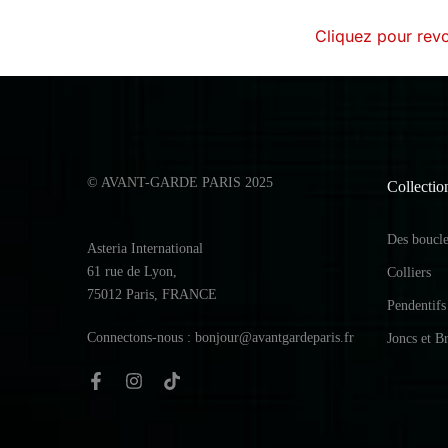
Cliquez pour revo
© AVANT-GARDE PARIS 2025
Collectio
Des boucles
Asteria International
61 rue de Lyon,
Colliers
75012 Paris, FRANCE
Pendentifs
Connectons-nous : bonjour@avantgardeparis.fr
Joncs et Br