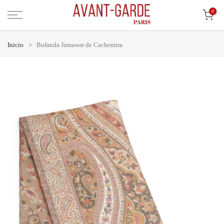
Ir
0
al
contenido
Inicio
Bufanda Jamawar de Cachemira